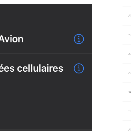
d
n
a
o
s
j
d