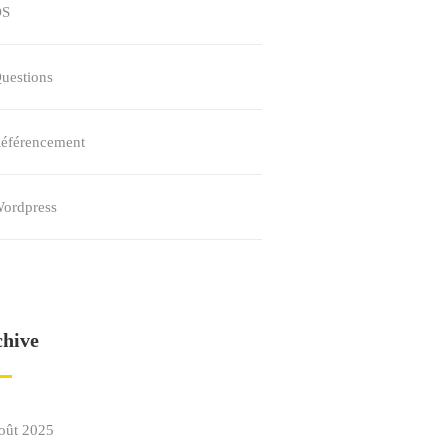
OS
uestions
éférencement
ordpress
chive
oût 2025