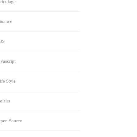
ricolage
inance
OS
avascript
ife Style
oisirs
pen Source