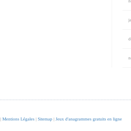
n
j
d
n
 |
Mentions Légales
|
Sitemap
|
Jeux d'anagrammes gratuits en ligne