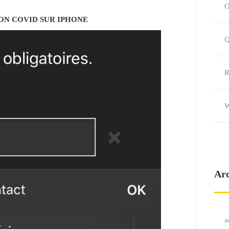
ON COVID SUR IPHONE
Q
R
W
Ar
a