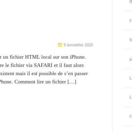
B
F
I
9 novembre 2020
ir un fichier HTML local sur son iPhone.
j
 le fichier via SAFARI et il faut alors
xistent mais il est possible de s’en passer
L
 iPhone. Comment lire un fichier […]
L
O