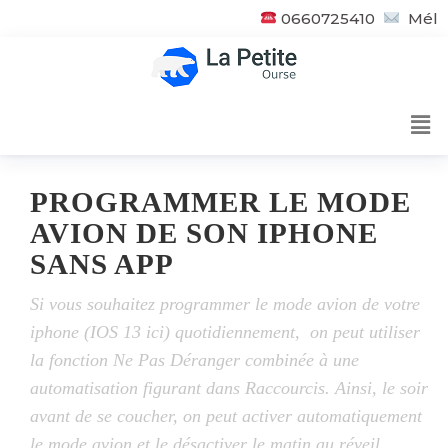
0660725410
Mél
PROGRAMMER LE MODE
AVION DE SON IPHONE
SANS APP
Si vous souhaitez programmer le mode avion de votre
iphone (IOS 13 ici) quotidiennement, on peut utiliser
la fonction Ne Pas Déranger combinée à une
automatisation figurant dans Raccourcis. Ainsi, le soir
avant de se coucher, on peut activer automatiquement
le mode avion et le désactiver le matin au réveil.