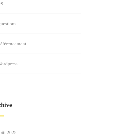
OS
uestions
éférencement
ordpress
chive
oût 2025