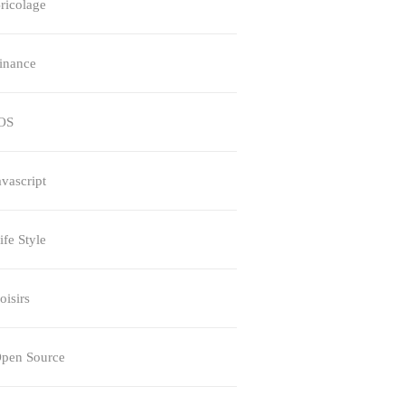
ricolage
inance
OS
avascript
ife Style
oisirs
pen Source