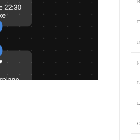
B
F
I
j
L
L
O