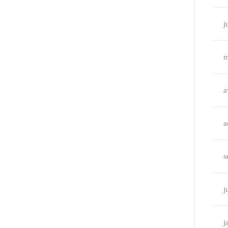
j
m
a
a
s
j
j