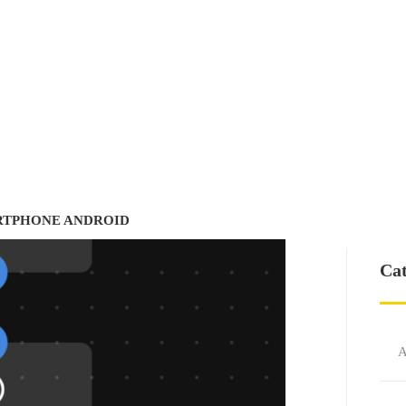
RTPHONE ANDROID
Cat
A