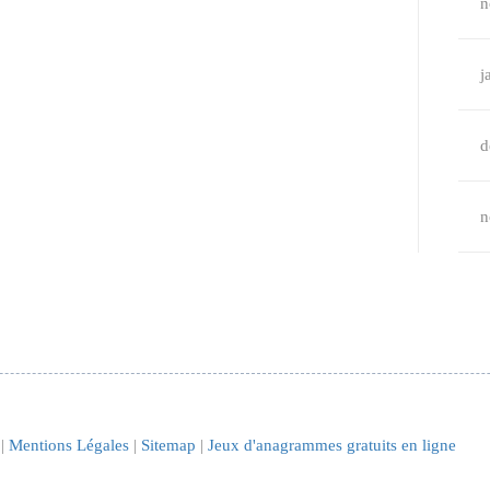
n
j
d
n
 |
Mentions Légales
|
Sitemap
|
Jeux d'anagrammes gratuits en ligne