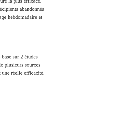
re la plus efficace.
 récipients abandonnés
oyage hebdomadaire et
s basé sur 2 études
lé plusieurs sources
une réelle efficacité.