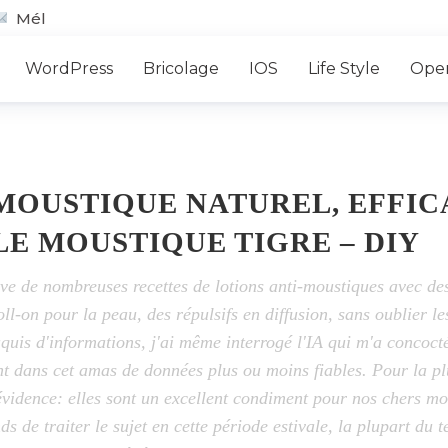
Mél
WordPress
Bricolage
IOS
Life Style
Ope
MOUSTIQUE NATUREL, EFFIC
E MOUSTIQUE TIGRE – DIY
uve de nombreuses recettes de lotions anti-moustiques avec des 
ll-on pour la peau, des répulsifs en diffusion, sans oublier le
uis d'informations, j'ai même interrogé l'IA qui m'a concocté
 dans cet amas de données plus ou moins fiables. Pour la plu
l'évidence: elles sont un excellent condiment pour nos chers m
s de traiter le sujet en cette période estivale, la plupart du 