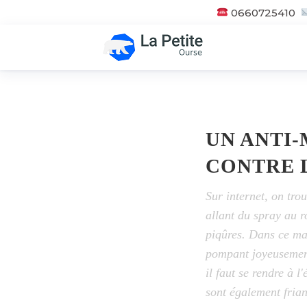
0660725410
UN ANTI-
CONTRE L
Sur internet, on tro
allant du spray au ro
piqûres. Dans ce maq
pompant joyeusement
il faut se rendre à 
sont également friand