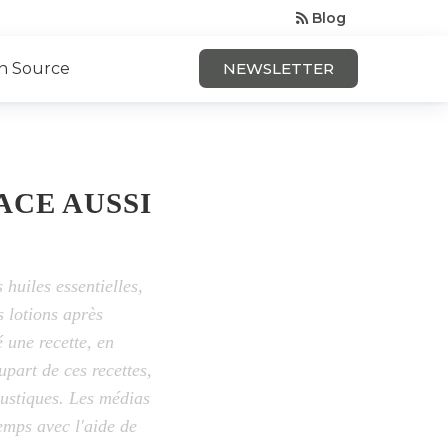
Blog
n Source
NEWSLETTER
ACE AUSSI
huiles essentielles,
s lotions après
 une recette, en
part de ces recettes,
oustiques. Les médias
temps avec l'aide de