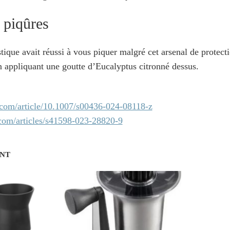
 piqûres
tique avait réussi à vous piquer malgré cet arsenal de protectio
n appliquant une goutte d’Eucalyptus citronné dessus.
r.com/article/10.1007/s00436-024-08118-z
com/articles/s41598-023-28820-9
ENT