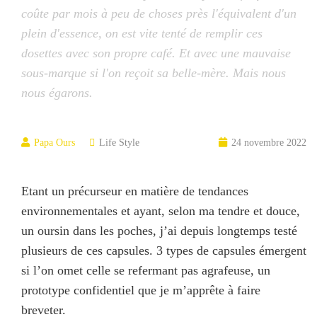
coûte par mois à peu de choses près l'équivalent d'un
plein d'essence, on est vite tenté de remplir ces
dosettes avec son propre café. Et avec une mauvaise
sous-marque si l'on reçoit sa belle-mère. Mais nous
nous égarons.
Papa Ours
Life Style
24 novembre 2022
Etant un précurseur en matière de tendances
environnementales et ayant, selon ma tendre et douce,
un oursin dans les poches, j’ai depuis longtemps testé
plusieurs de ces capsules. 3 types de capsules émergent
si l’on omet celle se refermant pas agrafeuse, un
prototype confidentiel que je m’apprête à faire
breveter.