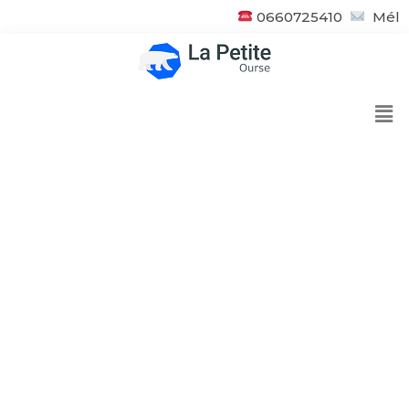
0660725410
Mél